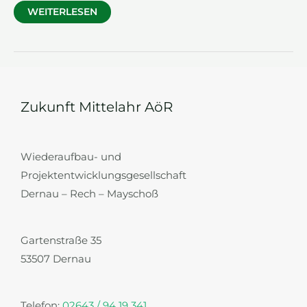
SPIELPLATZ
WEITERLESEN
IM
AUEL
Zukunft Mittelahr AöR
Wiederaufbau- und
Projektentwicklungsgesellschaft
Dernau – Rech – Mayschoß
Gartenstraße 35
53507 Dernau
Telefon:
02643 / 94 19 341