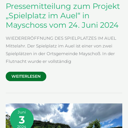
Pressemitteilung zum Projekt
„Spielplatz im Auel“ in
Mayschoss vom 24. Juni 2024
WIEDERERÖFFNUNG DES SPIELPLATZES IM AUEL
Mittelahr. Der Spielplatz im Auel ist einer von zwei
Spielplätzen in der Ortsgemeinde Mayschoß. In der
Flutnacht wurde er vollständig
PRESSEMITTEILUNG
WEITERLESEN
ZUM
PROJEKT
„SPIELPLATZ
IM
AUEL“
IN
MAYSCHOSS
VOM
24.
Juni
JUNI
3
2024
2024