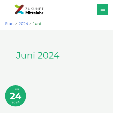
Zum
Inhalt
springen
Start
2024
Juni
Juni 2024
Juni
24
2024