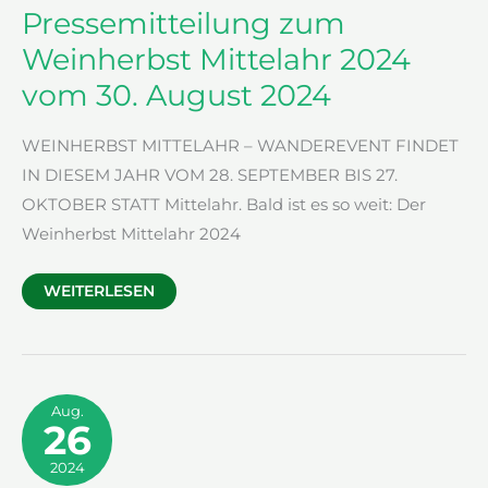
Pressemitteilung zum
Weinherbst Mittelahr 2024
vom 30. August 2024
WEINHERBST MITTELAHR – WANDEREVENT FINDET
IN DIESEM JAHR VOM 28. SEPTEMBER BIS 27.
OKTOBER STATT Mittelahr. Bald ist es so weit: Der
Weinherbst Mittelahr 2024
PRESSEMITTEILUNG
WEITERLESEN
ZUM
WEINHERBST
MITTELAHR
2024
VOM
30.
AUGUST
2024
Aug.
26
2024