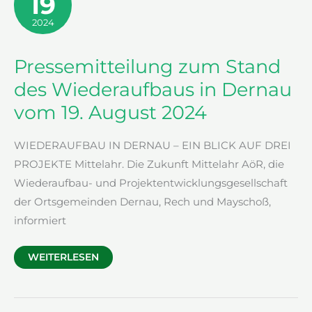
19
2024
Pressemitteilung zum Stand
des Wiederaufbaus in Dernau
vom 19. August 2024
WIEDERAUFBAU IN DERNAU – EIN BLICK AUF DREI
PROJEKTE Mittelahr. Die Zukunft Mittelahr AöR, die
Wiederaufbau- und Projektentwicklungsgesellschaft
der Ortsgemeinden Dernau, Rech und Mayschoß,
informiert
PRESSEMITTEILUNG
WEITERLESEN
ZUM
STAND
DES
WIEDERAUFBAUS
IN
DERNAU