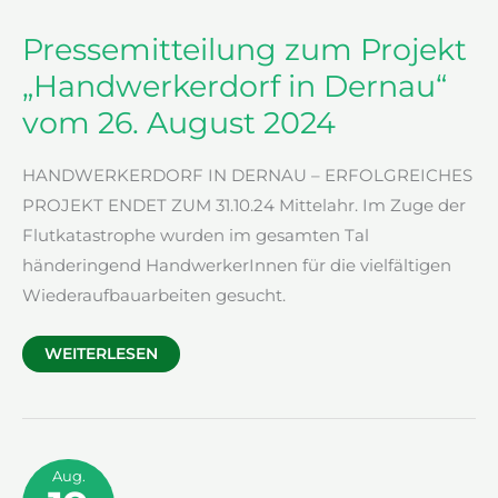
Pressemitteilung zum Projekt
„Handwerkerdorf in Dernau“
vom 26. August 2024
HANDWERKERDORF IN DERNAU – ERFOLGREICHES
PROJEKT ENDET ZUM 31.10.24 Mittelahr. Im Zuge der
Flutkatastrophe wurden im gesamten Tal
händeringend HandwerkerInnen für die vielfältigen
Wiederaufbauarbeiten gesucht.
PRESSEMITTEILUNG
WEITERLESEN
ZUM
PROJEKT
„HANDWERKERDORF
IN
DERNAU“
VOM
26.
AUGUST
Aug.
2024