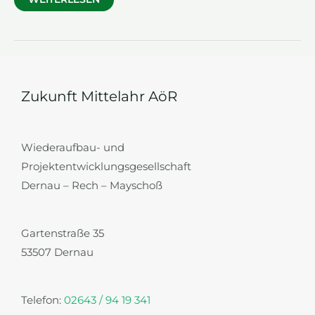
ZUM
PROJEKT
„HOCHWASSERLEITEINRICHTUNG
IN
LAACH“
VOM
05.
AUGUST
2024
Zukunft Mittelahr AöR
Wiederaufbau- und
Projektentwicklungsgesellschaft
Dernau – Rech – Mayschoß
Gartenstraße 35
53507 Dernau
Telefon:
02643 / 94 19 341