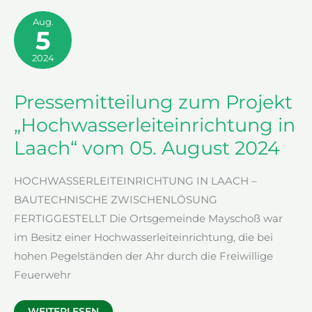
VOM
19.
Aug.
AUGUST
5
2024
2024
Pressemitteilung zum Projekt
„Hochwasserleiteinrichtung in
Laach“ vom 05. August 2024
HOCHWASSERLEITEINRICHTUNG IN LAACH –
BAUTECHNISCHE ZWISCHENLÖSUNG
FERTIGGESTELLT Die Ortsgemeinde Mayschoß war
im Besitz einer Hochwasserleiteinrichtung, die bei
hohen Pegelständen der Ahr durch die Freiwillige
Feuerwehr
PRESSEMITTEILUNG
WEITERLESEN