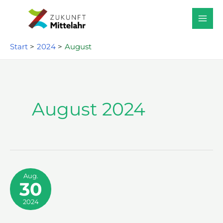
Zum
Inhalt
springen
Start
2024
August
August 2024
Aug.
30
2024