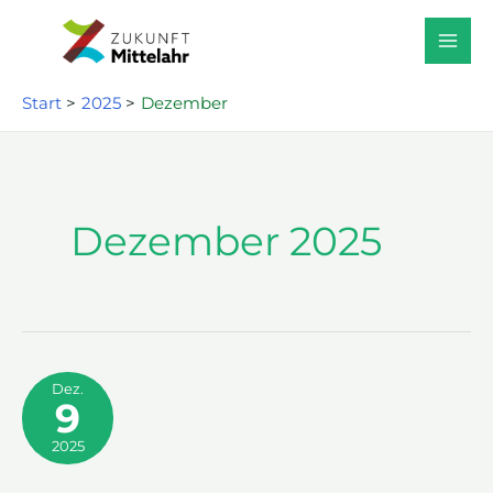
Zum
Inhalt
springen
Start
2025
Dezember
Dezember 2025
Dez.
9
2025