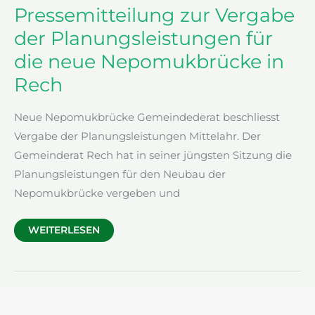
Pressemitteilung zur Vergabe
der Planungsleistungen für
die neue Nepomukbrücke in
Rech
Neue Nepomukbrücke Gemeindederat beschliesst
Vergabe der Planungsleistungen Mittelahr. Der
Gemeinderat Rech hat in seiner jüngsten Sitzung die
Planungsleistungen für den Neubau der
Nepomukbrücke vergeben und
PRESSEMITTEILUNG
WEITERLESEN
ZUR
VERGABE
DER
PLANUNGSLEISTUNGEN
FÜR
DIE
NEUE
NEPOMUKBRÜCKE
IN