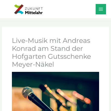
Zum
Start
Veranstaltungen
Inhalt
Live-Musik mit Andreas Konrad am Stand der
Hofgarten Gutsschenke Meyer-Näkel
springen
Live-Musik mit Andreas
Konrad am Stand der
Hofgarten Gutsschenke
Meyer-Näkel