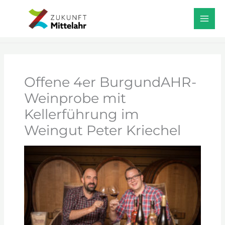
Zum
Start
Veranstaltungen
Inhalt
Offene 4er BurgundAHR-Weinprobe mit
Kellerführung im Weingut Peter Kriechel
springen
Offene 4er BurgundAHR-
Weinprobe mit
Kellerführung im
Weingut Peter Kriechel