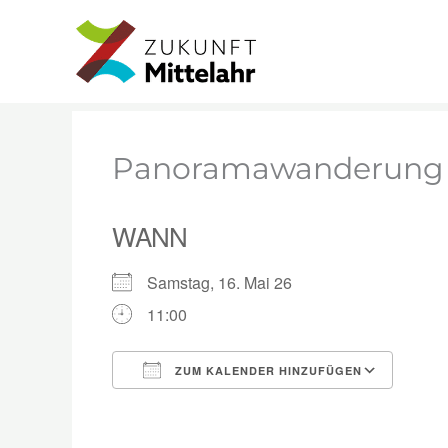
Zum
Start
Veranstaltungen
Panoramawanderun
Inhalt
springen
Panoramawanderung
WANN
Samstag, 16. Mai 26
11:00
ZUM KALENDER HINZUFÜGEN
ICS herunterladen
Goog