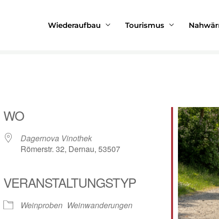
g
Wiederaufbau
Tourismus
Nahwä
WO
Dagernova Vinothek
Römerstr. 32, Dernau, 53507
VERANSTALTUNGSTYP
le Kalender
iCalendar
Weinproben
Weinwanderungen