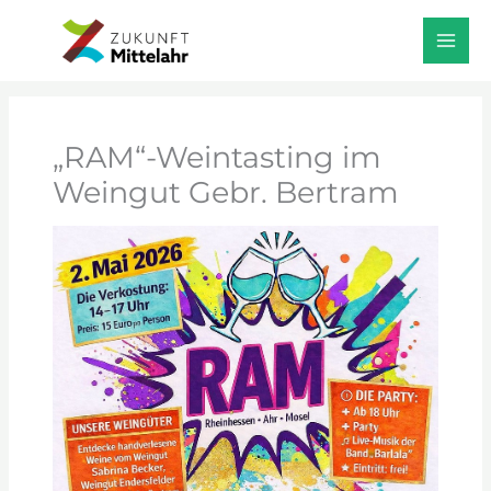
Zum
Start
Veranstaltungen
Inhalt
„RAM“-Weintasting im Weingut Gebr. Bertram
springen
„RAM“-Weintasting im
Weingut Gebr. Bertram