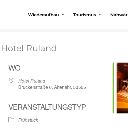
m Hotel Ruland
Wiederaufbau
Tourismus
Nahwä
Hotel Ruland
WO
Hotel Ruland
Brückenstraße 6, Altenahr, 53505
VERANSTALTUNGSTYP
Frühstück
le Kalender
iCalendar