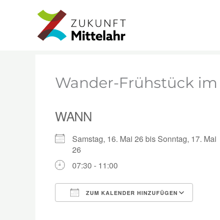
Zum
Start
Veranstaltungen
Wander-Frühstück i
Inhalt
springen
Wander-Frühstück im 
WANN
Samstag, 16. Mai 26 bis Sonntag, 17. Mai
26
07:30 - 11:00
ZUM KALENDER HINZUFÜGEN
ICS herunterladen
Goog