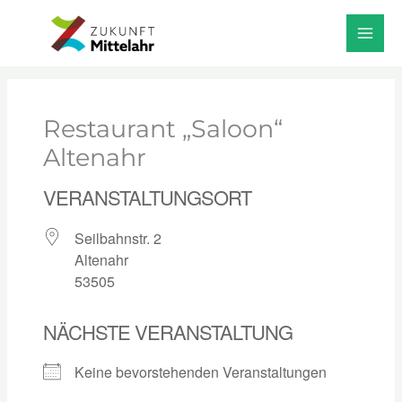
Zum
Start
Veranstaltungsorte
Inhalt
Restaurant „Saloon“ Altenahr
springen
Restaurant „Saloon“
Altenahr
VERANSTALTUNGSORT
Seilbahnstr. 2
Altenahr
53505
NÄCHSTE VERANSTALTUNG
Keine bevorstehenden Veranstaltungen