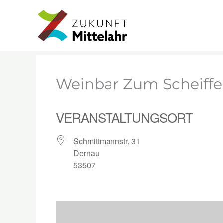
Zum
Start
Veranstaltungsorte
Weinbar Zum Sche
Inhalt
springen
Weinbar Zum Scheiffe
VERANSTALTUNGSORT
Schmittmannstr. 31
Dernau
53507