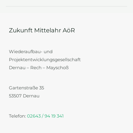
DER
WASSER-
UND
STROMLEITUNG
ZUR
BURGRUINE
SAFFENBURG
VOM
Zukunft Mittelahr AöR
03.
APRIL
2024
Wiederaufbau- und
Projektentwicklungsgesellschaft
Dernau – Rech – Mayschoß
Gartenstraße 35
53507 Dernau
Telefon:
02643 / 94 19 341