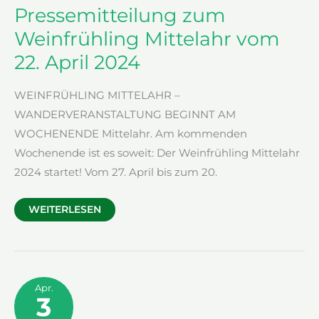
Pressemitteilung zum
Weinfrühling Mittelahr vom
22. April 2024
WEINFRÜHLING MITTELAHR –
WANDERVERANSTALTUNG BEGINNT AM
WOCHENENDE Mittelahr. Am kommenden
Wochenende ist es soweit: Der Weinfrühling Mittelahr
2024 startet! Vom 27. April bis zum 20.
PRESSEMITTEILUNG
WEITERLESEN
ZUM
WEINFRÜHLING
MITTELAHR
VOM
22.
APRIL
2024
Apr.
3