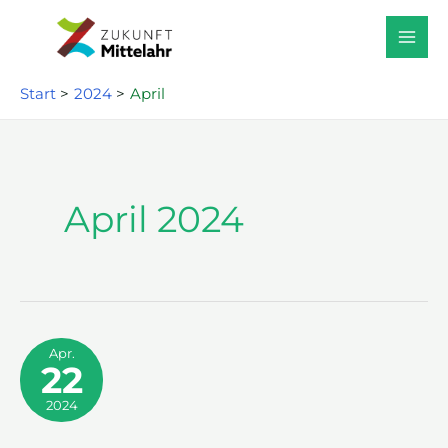
Zum
Inhalt
springen
Start
2024
April
April 2024
Apr.
22
2024