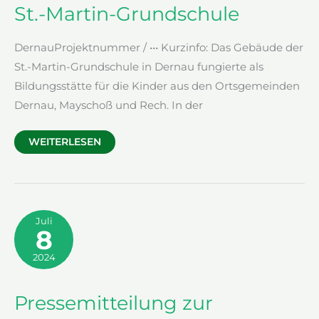
St.-Martin-Grundschule
DernauProjektnummer / ••• Kurzinfo: Das Gebäude der
St.-Martin-Grundschule in Dernau fungierte als
Bildungsstätte für die Kinder aus den Ortsgemeinden
Dernau, Mayschoß und Rech. In der
ST.-
WEITERLESEN
MARTIN-
GRUNDSCHULE
Juli
8
2024
Pressemitteilung zur