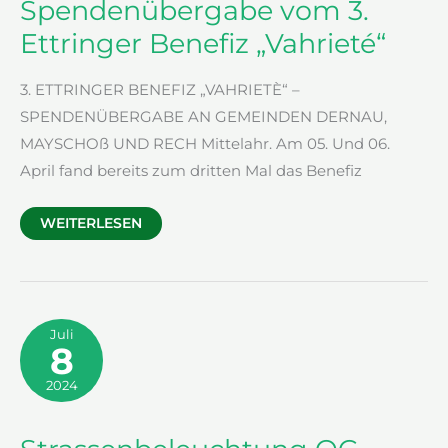
Spendenübergabe vom 3.
Ettringer Benefiz „Vahrieté“
3. ETTRINGER BENEFIZ „VAHRIETÈ“ –
SPENDENÜBERGABE AN GEMEINDEN DERNAU,
MAYSCHOß UND RECH Mittelahr. Am 05. Und 06.
April fand bereits zum dritten Mal das Benefiz
PRESSEMITTEILUNG
WEITERLESEN
ZUR
SPENDENÜBERGABE
VOM
3.
ETTRINGER
BENEFIZ
„VAHRIETÉ“
Juli
8
2024