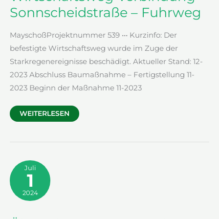
Sonnscheidstraße – Fuhrweg
MayschoßProjektnummer 539 ••• Kurzinfo: Der
befestigte Wirtschaftsweg wurde im Zuge der
Starkregenereignisse beschädigt. Aktueller Stand: 12-
2023 Abschluss Baumaßnahme – Fertigstellung 11-
2023 Beginn der Maßnahme 11-2023
WIRTSCHAFTSWEG
WEITERLESEN
VERBINDUNG
SONNSCHEIDSTRASSE –
F
UHRWEG
Juli
1
2024