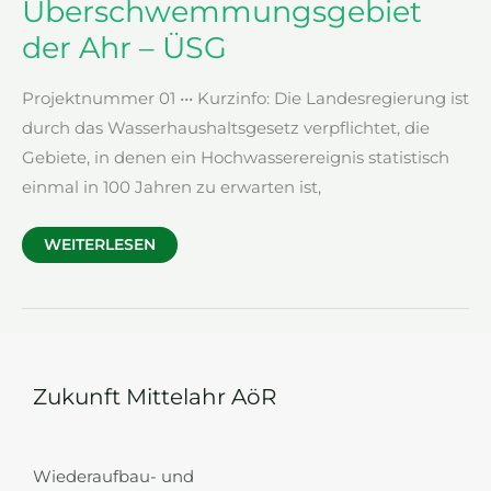
Überschwemmungsgebiet
der Ahr – ÜSG
Projektnummer 01 ••• Kurzinfo: Die Landesregierung ist
durch das Wasserhaushaltsgesetz verpflichtet, die
Gebiete, in denen ein Hochwasserereignis statistisch
einmal in 100 Jahren zu erwarten ist,
ÜBERSCHWEMMUNGSGEBIET
WEITERLESEN
DER
AHR
–
ÜSG
Zukunft Mittelahr AöR
Wiederaufbau- und