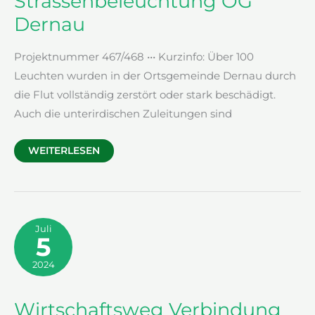
Strassenbeleuchtung OG
Dernau
Projektnummer 467/468 ••• Kurzinfo: Über 100
Leuchten wurden in der Ortsgemeinde Dernau durch
die Flut vollständig zerstört oder stark beschädigt.
Auch die unterirdischen Zuleitungen sind
STRASSENBELEUCHTUNG
WEITERLESEN
OG
DERNAU
Juli
5
2024
Wirtschaftsweg Verbindung