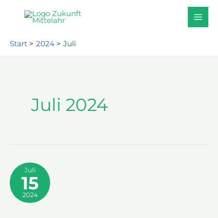
Zum
Inhalt
springen
Start
2024
Juli
Juli 2024
Juli
15
2024