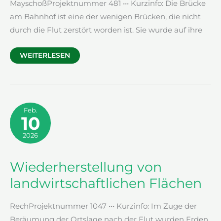
MayschoßProjektnummer 481 ••• Kurzinfo: Die Brücke
am Bahnhof ist eine der wenigen Brücken, die nicht
durch die Flut zerstört worden ist. Sie wurde auf ihre
BRÜCKE
WEITERLESEN
AM
BAHNHOF
Feb.
10
2026
Wiederherstellung von
landwirtschaftlichen Flächen
RechProjektnummer 1047 ••• Kurzinfo: Im Zuge der
Beräumung der Ortslage nach der Flut wurden Erden