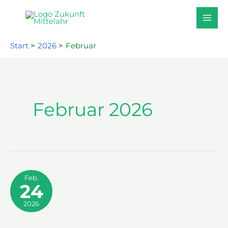
Zum
Inhalt
springen
Start
2026
Februar
Februar 2026
Feb.
24
2026