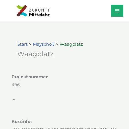
Zum
Start
Mayschoß
Waagplatz
Inhalt
springen
Start
Mayschoß
Waagplatz
Waagplatz
Projektnummer
496
•••
Kurzinfo: