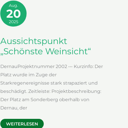
Aug.
20
2025
Aussichtspunkt
„Schönste Weinsicht“
DernauProjektnummer 2002 ••• Kurzinfo: Der
Platz wurde im Zuge der
Starkregenereignisse stark strapaziert und
beschädigt. Zeitleiste: Projektbeschreibung:
Der Platz am Sonderberg oberhalb von
Dernau, der
AUSSICHTSPUNKT
WEITERLESEN
„SCHÖNSTE