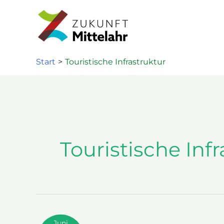
Zum
Inhalt
springen
Start
Touristische Infrastruktur
Touristische Inf
Juni