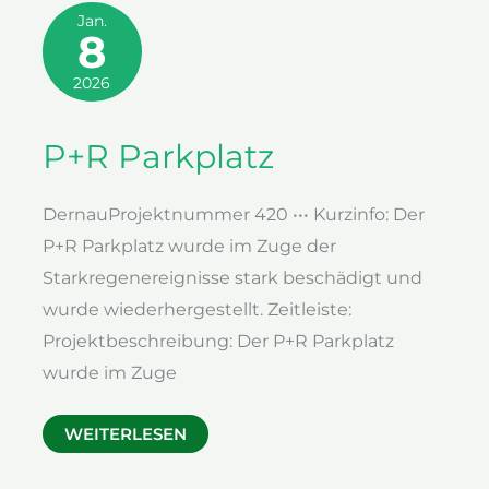
Jan.
8
2026
P+R Parkplatz
DernauProjektnummer 420 ••• Kurzinfo: Der
P+R Parkplatz wurde im Zuge der
Starkregenereignisse stark beschädigt und
wurde wiederhergestellt. Zeitleiste:
Projektbeschreibung: Der P+R Parkplatz
wurde im Zuge
P+R
WEITERLESEN
PARKPLATZ