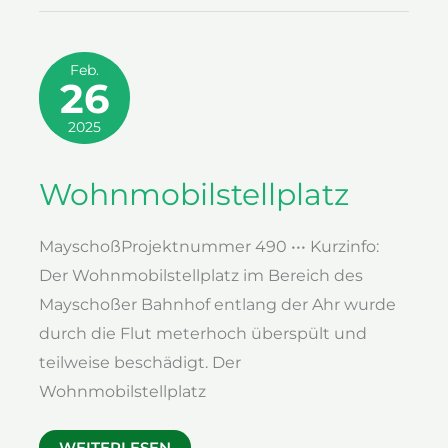
Feb.
26
2025
Wohnmobilstellplatz
MayschoßProjektnummer 490 ••• Kurzinfo:
Der Wohnmobilstellplatz im Bereich des
Mayschoßer Bahnhof entlang der Ahr wurde
durch die Flut meterhoch überspült und
teilweise beschädigt. Der
Wohnmobilstellplatz
WOHNMOBILSTELLPLATZ
WEITERLESEN