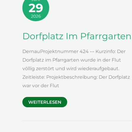
29
2026
Dorfplatz Im Pfarrgarten
DernauProjektnummer 424 ••• Kurzinfo: Der
Dorfplatz im Pfarrgarten wurde in der Flut
völlig zerstört und wird wiederaufgebaut.
Zeitleiste: Projektbeschreibung: Der Dorfplatz
war vor der Flut
DORFPLATZ
WEITERLESEN
IM
PFARRGARTEN