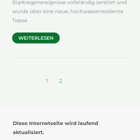
Starkregenereignisse vollständig zerstört und
wurde über eine neue, hochwasserresiliente
Trasse
WASSER-
WEITERLESEN
UND
STROMLEITUNG
BURGRUINE
SAFFENBURG
1
2
Diese Internetseite wird laufend
aktualisiert.