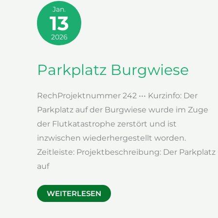
Jan.
13
2026
Parkplatz Burgwiese
RechProjektnummer 242 ••• Kurzinfo: Der
Parkplatz auf der Burgwiese wurde im Zuge
der Flutkatastrophe zerstört und ist
inzwischen wiederhergestellt worden.
Zeitleiste: Projektbeschreibung: Der Parkplatz
auf
PARKPLATZ
WEITERLESEN
BURGWIESE