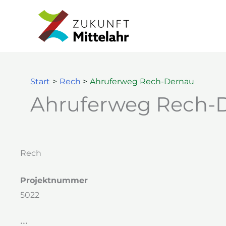
Zum
Start
Rech
Ahruferweg Rech-Dernau
Inhalt
springen
Start
Rech
Ahruferweg Rech-Dernau
Ahruferweg Rech-
Rech
Projektnummer
5022
•••